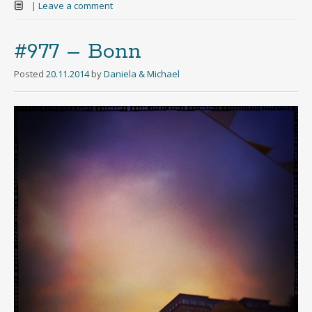
|
Leave a comment
#977 – Bonn
Posted
20.11.2014
by
Daniela & Michael