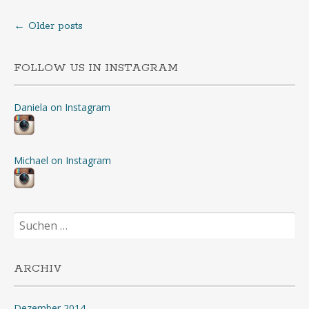
←
Older posts
Posts
navigation
FOLLOW US IN INSTAGRAM
Daniela on Instagram
Michael on Instagram
Suchen
nach:
ARCHIV
Dezember 2014