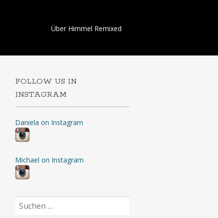
Skip
Über Himmel Remixed
to
content
FOLLOW US IN
INSTAGRAM
Daniela on Instagram
Michael on Instagram
Suchen
nach: