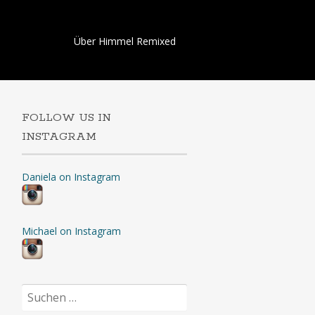
Skip
Über Himmel Remixed
to
content
FOLLOW US IN
INSTAGRAM
Daniela on Instagram
Michael on Instagram
Suchen
nach: