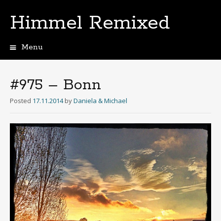
Himmel Remixed
Menu
Skip
to
content
#975 – Bonn
Posted
17.11.2014
by
Daniela & Michael