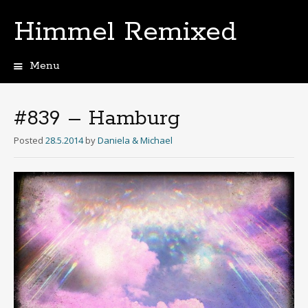
Himmel Remixed
Menu
Skip
to
content
#839 – Hamburg
Posted
28.5.2014
by
Daniela & Michael