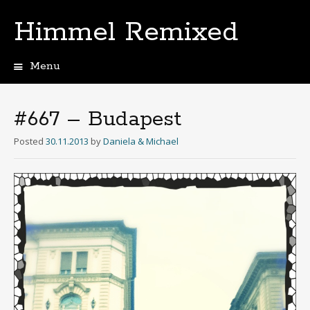
Himmel Remixed
Menu
Skip
to
content
#667 – Budapest
Posted
30.11.2013
by
Daniela & Michael