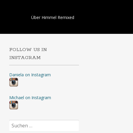
Skip
Über Himmel Remixed
to
content
FOLLOW US IN
INSTAGRAM
Daniela on Instagram
Michael on Instagram
Suchen
nach: