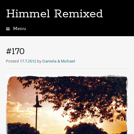
Himmel Remixed
Menu
Skip
to
content
#170
Posted
17.7.2012
by
Daniela & Michael